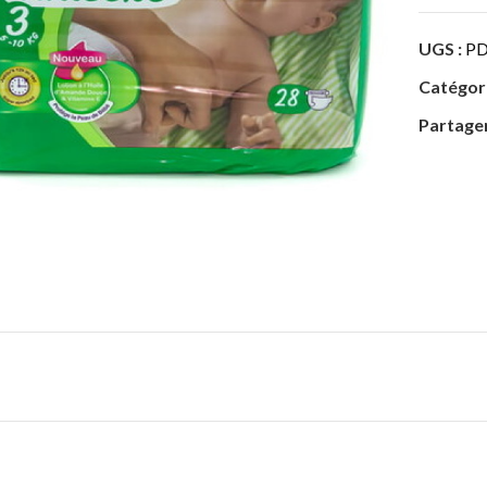
UGS :
PD
Catégori
Partager